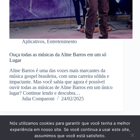
Aplicativos
,
Entretenimento
Ouça todas as músicas da Aline Barros em um só
Lugar
Aline Barros é uma das vozes mais marcantes da
música gospel brasileira, com uma carreira sólida e
impactante. Mas você sabia que agora é possível
ouvir todas as músicas de Aline Barros em um único
lugar? Continue lendo e descubra…
Julia Comparoni
24/02/2025
Nós utilizamos cookies para garantir que você tenha a melhor
Página Inícial
Dicas
Aplicativos
experiência em nosso site. Se você continua a usar este site,
Entretenimento
Finanças
Notícias
Tecnologia
assumimos que você está satisfeito.