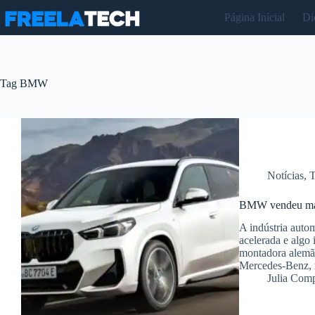
Pular
Página Inícial
Di
para
o
conteúdo
Tag
BMW
Notícias
,
T
BMW vendeu mais
A indústria auto
acelerada e algo
montadora alemã u
Mercedes-Benz, n
Julia Com