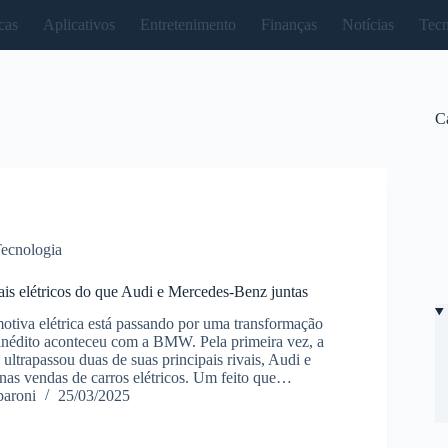
cas
Aplicativos
Entretenimento
Finanças
Notícias
Tecn
C
ecnologia
 elétricos do que Audi e Mercedes-Benz juntas
motiva elétrica está passando por uma transformação
 inédito aconteceu com a BMW. Pela primeira vez, a
ltrapassou duas de suas principais rivais, Audi e
as vendas de carros elétricos. Um feito que…
paroni
25/03/2025