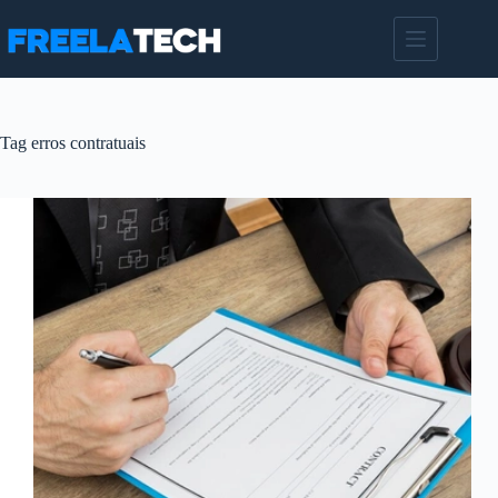
Pular
para
o
conteúdo
Tag
erros contratuais