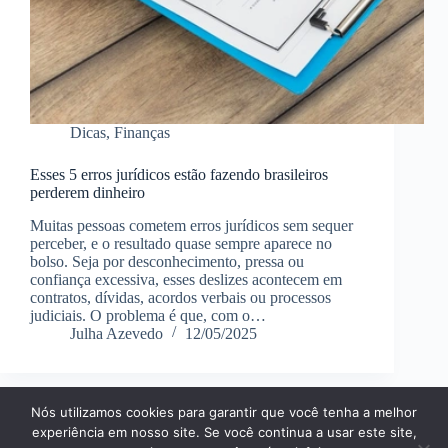
Dicas
,
Finanças
Esses 5 erros jurídicos estão fazendo brasileiros
perderem dinheiro
Muitas pessoas cometem erros jurídicos sem sequer
perceber, e o resultado quase sempre aparece no
bolso. Seja por desconhecimento, pressa ou
confiança excessiva, esses deslizes acontecem em
contratos, dívidas, acordos verbais ou processos
judiciais. O problema é que, com o…
Julha Azevedo
12/05/2025
Nós utilizamos cookies para garantir que você tenha a melhor
Página Inícial
Dicas
Aplicativos
experiência em nosso site. Se você continua a usar este site,