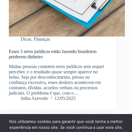
Dicas
,
Finanças
Esses 5 erros jurídicos estão fazendo brasileiros
perderem dinheiro
Muitas pessoas cometem erros jurídicos sem sequer
perceber, e o resultado quase sempre aparece no
bolso. Seja por desconhecimento, pressa ou
confiança excessiva, esses deslizes acontecem em
contratos, dívidas, acordos verbais ou processos
judiciais. O problema é que, com o…
Julha Azevedo
12/05/2025
Nós utilizamos cookies para garantir que você tenha a melhor
Página Inícial
Dicas
Aplicativos
experiência em nosso site. Se você continua a usar este site,