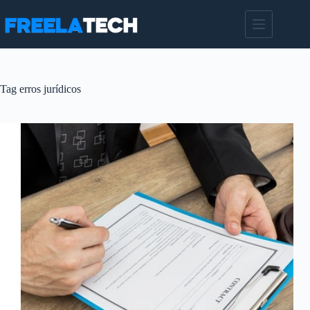
Pular
para
o
conteúdo
Tag
erros jurídicos