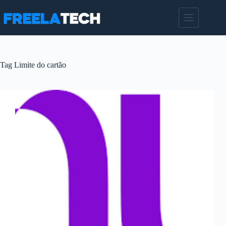
Pular
para
o
conteúdo
Tag
Limite do cartão