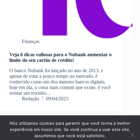
Finanças
Veja 6 dicas valiosas para o Nubank aumentar o
limite do seu cartão de crédito!
O banco Nubank foi lançado no ano de 2013, e
apesar de estar a pouco tempo no mercado, é
conhecido como um dos maiores bancos digitais,
hoje em dia, a coisa mais comum que existe, é você
avistar um roxinho…
Redação
09/04/2023
Nós utilizamos cookies para garantir que você tenha a melhor
Página Inícial
Dicas
Aplicativos
experiência em nosso site. Se você continua a usar este site,
Entretenimento
Finanças
Notícias
Tecnologia
assumimos que você está satisfeito.