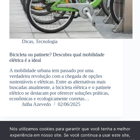
Dicas
,
Tecnologia
Bicicleta ou patinete? Descubra qual mobilidade
elétrica é a ideal
A mobilidade urbana tem passado por uma
verdadeira revolução com a chegada de opções
sustentáveis e elétricas. Entre as alternativas mais
buscadas atualmente, a bicicleta elétrica e o patinete
elétrico se destacam por oferecer soluções práticas,
econômicas e ecologicamente corretas…
Julha Azevedo
02/06/2025
Nós utilizamos cookies para garantir que você tenha a melhor
Página Inícial
Dicas
Aplicativos
experiência em nosso site. Se você continua a usar este site,