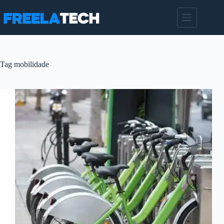
Pular
para
o
conteúdo
Tag
mobilidade