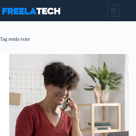
Pular
para
o
conteúdo
Tag
renda extra