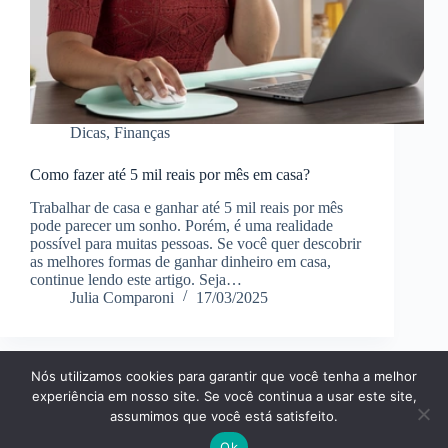
Dicas
,
Finanças
Como fazer até 5 mil reais por mês em casa?
Trabalhar de casa e ganhar até 5 mil reais por mês
pode parecer um sonho. Porém, é uma realidade
possível para muitas pessoas. Se você quer descobrir
as melhores formas de ganhar dinheiro em casa,
continue lendo este artigo. Seja…
Julia Comparoni
17/03/2025
Nós utilizamos cookies para garantir que você tenha a melhor
Página Inícial
Dicas
Aplicativos
experiência em nosso site. Se você continua a usar este site,
Entretenimento
Finanças
Notícias
Tecnologia
assumimos que você está satisfeito.
Política Privacidade
Contato
Ok