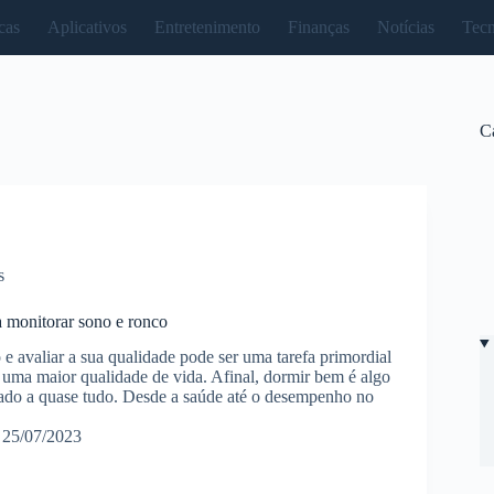
cas
Aplicativos
Entretenimento
Finanças
Notícias
Tecn
C
s
a monitorar sono e ronco
e avaliar a sua qualidade pode ser uma tarefa primordial
uma maior qualidade de vida. Afinal, dormir bem é algo
nado a quase tudo. Desde a saúde até o desempenho no
25/07/2023