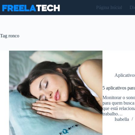
Pular
Página Inícial
Di
para
o
conteúdo
Tag
ronco
Aplicativo
5 aplicativos par
Monitorar o sono 
para quem busca 
que está relacio
trabalho…
Isabella