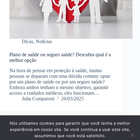
Dicas
,
Notícias
Plano de saúde ou seguro saúde? Descubra qual é a
melhor opção
Na hora de pensar em proteção à saúde, muitas
pessoas se deparam com uma dúvida comum: optar
por um plano de saúde ou por um seguro saúde?
Embora ambos tenham o mesmo objetivo, garantir
acesso a cuidados médicos, eles funcionam…
Julia Comparoni
26/03/2025
Nós utilizamos cookies para garantir que você tenha a melhor
Página Inícial
Dicas
Aplicativos
experiência em nosso site. Se você continua a usar este site,
Entretenimento
Finanças
Notícias
Tecnologia
assumimos que você está satisfeito.