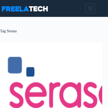
Pular
para
o
conteúdo
Tag
Serasa