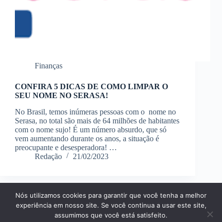
Finanças
CONFIRA 5 DICAS DE COMO LIMPAR O
SEU NOME NO SERASA!
No Brasil, temos inúmeras pessoas com o nome no
Serasa, no total são mais de 64 milhões de habitantes
com o nome sujo! É um número absurdo, que só
vem aumentando durante os anos, a situação é
preocupante e desesperadora! …
Redação
21/02/2023
Nós utilizamos cookies para garantir que você tenha a melhor
Página Inícial
Dicas
Aplicativos
experiência em nosso site. Se você continua a usar este site,
Entretenimento
Finanças
Notícias
Tecnologia
assumimos que você está satisfeito.