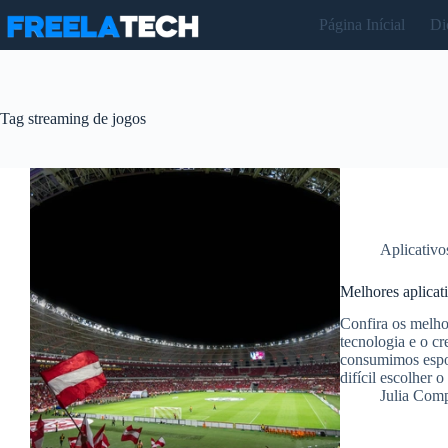
Pular
Página Inícial
Di
para
o
conteúdo
Tag
streaming de jogos
Aplicativo
Melhores aplicati
Confira os melhor
tecnologia e o c
consumimos espor
difícil escolher 
Julia Com