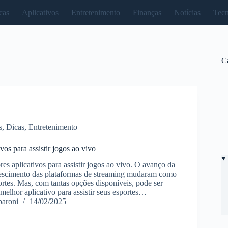
cas
Aplicativos
Entretenimento
Finanças
Notícias
Tecn
C
s
,
Dicas
,
Entretenimento
vos para assistir jogos ao vivo
es aplicativos para assistir jogos ao vivo. O avanço da
rescimento das plataformas de streaming mudaram como
tes. Mas, com tantas opções disponíveis, pode ser
o melhor aplicativo para assistir seus esportes…
paroni
14/02/2025