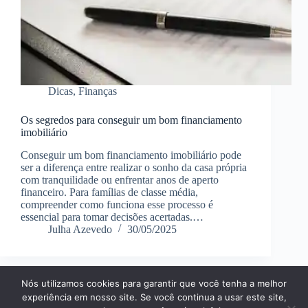
Dicas
,
Finanças
Os segredos para conseguir um bom financiamento
imobiliário
Conseguir um bom financiamento imobiliário pode
ser a diferença entre realizar o sonho da casa própria
com tranquilidade ou enfrentar anos de aperto
financeiro. Para famílias de classe média,
compreender como funciona esse processo é
essencial para tomar decisões acertadas.…
Julha Azevedo
30/05/2025
Nós utilizamos cookies para garantir que você tenha a melhor
Página Inícial
Dicas
Aplicativos
experiência em nosso site. Se você continua a usar este site,