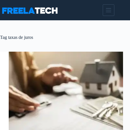
Pular
para
o
conteúdo
Tag
taxas de juros