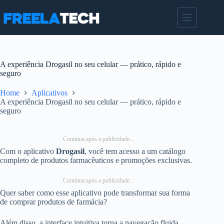
Pular
para
o
conteúdo
A experiência Drogasil no seu celular — prático, rápido e
seguro
Home
Aplicativos
A experiência Drogasil no seu celular — prático, rápido e
seguro
Continua após a publicidade...
Com o aplicativo
Drogasil
, você tem acesso a um catálogo
completo de produtos farmacêuticos e promoções exclusivas.
Continua após a publicidade...
Quer saber como esse aplicativo pode transformar sua forma
de comprar produtos de farmácia?
Além disso, a interface intuitiva torna a navegação fluida.