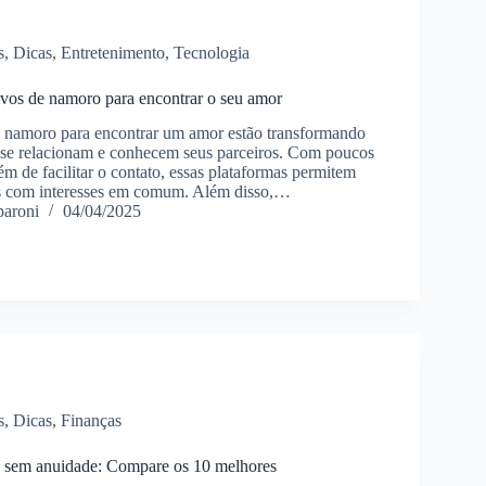
s
,
Dicas
,
Entretenimento
,
Tecnologia
ivos de namoro para encontrar o seu amor
e namoro para encontrar um amor estão transformando
 se relacionam e conhecem seus parceiros. Com poucos
lém de facilitar o contato, essas plataformas permitem
s com interesses em comum. Além disso,…
paroni
04/04/2025
s
,
Dicas
,
Finanças
o sem anuidade: Compare os 10 melhores