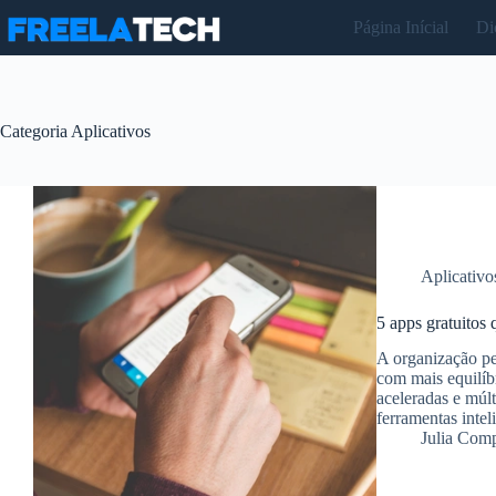
Pular
Página Inícial
Di
para
o
conteúdo
Categoria
Aplicativos
Aplicativo
5 apps gratuitos
A organização pe
com mais equilíb
aceleradas e múl
ferramentas inte
Julia Com