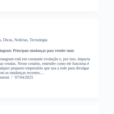
s
,
Dicas
,
Notícias
,
Tecnologia
tagram: Principais mudanças para vender mais
nstagram está em constante evolução e, por isso, impacta
uas vendas. Nesse cenário, entender como ele funciona é
ualquer pequeno empresário que usa a rede para divulgar
Com as mudanças recentes,…
paroni
07/04/2025