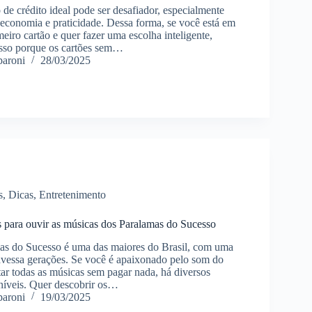
 de crédito ideal pode ser desafiador, especialmente
economia e praticidade. Dessa forma, se você está em
eiro cartão e quer fazer uma escolha inteligente,
Isso porque os cartões sem…
paroni
28/03/2025
s
,
Dicas
,
Entretenimento
is para ouvir as músicas dos Paralamas do Sucesso
as do Sucesso é uma das maiores do Brasil, com uma
travessa gerações. Se você é apaixonado pelo som do
tar todas as músicas sem pagar nada, há diversos
oníveis. Quer descobrir os…
paroni
19/03/2025