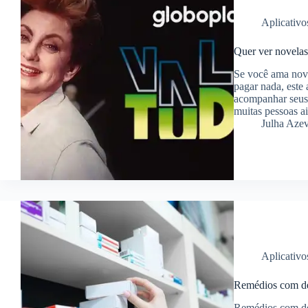
Aplicativo
Quer ver novelas 
Se você ama novel
pagar nada, este 
acompanhar seus c
muitas pessoas 
Julha Aze
Aplicativo
Remédios com de
Remédios com de