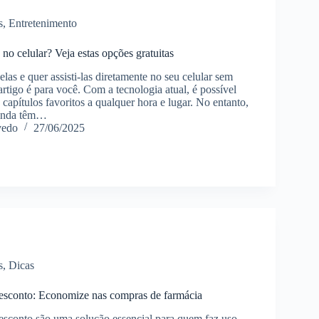
s
,
Entretenimento
no celular? Veja estas opções gratuitas
as e quer assisti-las diretamente no seu celular sem
artigo é para você. Com a tecnologia atual, é possível
apítulos favoritos a qualquer hora e lugar. No entanto,
ainda têm…
vedo
27/06/2025
s
,
Dicas
sconto: Economize nas compras de farmácia
sconto são uma solução essencial para quem faz uso