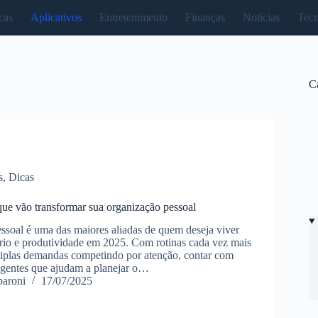
cas
Aplicativos
Entretenimento
Finanças
Notícias
Tecn
C
s
,
Dicas
 que vão transformar sua organização pessoal
ssoal é uma das maiores aliadas de quem deseja viver
rio e produtividade em 2025. Com rotinas cada vez mais
tiplas demandas competindo por atenção, contar com
ligentes que ajudam a planejar o…
paroni
17/07/2025