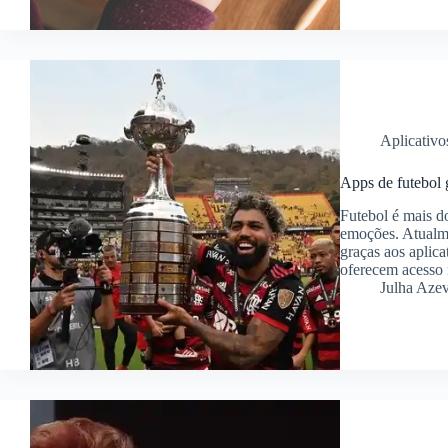
Aplicativo
Apps de futebol 
Futebol é mais d
emoções. Atualme
graças aos aplica
oferecem acesso 
Julha Aze