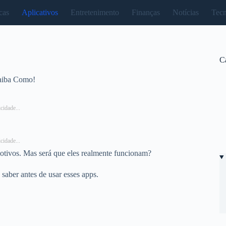
cas
Aplicativos
Entretenimento
Finanças
Notícias
Tecn
C
Saiba Como!
cidade...
cidade...
motivos. Mas será que eles realmente funcionam?
saber antes de usar esses apps.