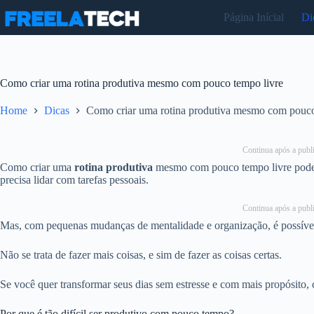
Pular
Página Inícial
Di
para
o
conteúdo
Como criar uma rotina produtiva mesmo com pouco tempo livre
Home
Dicas
Como criar uma rotina produtiva mesmo com pouco
Continua após a publi
Como criar uma
rotina produtiva
mesmo com pouco tempo livre pode p
precisa lidar com tarefas pessoais.
Continua após a publi
Mas, com pequenas mudanças de mentalidade e organização, é possível
Não se trata de fazer mais coisas, e sim de fazer as coisas certas.
Se você quer transformar seus dias sem estresse e com mais propósito, 
Por que é tão difícil ser produtivo com pouco tempo?