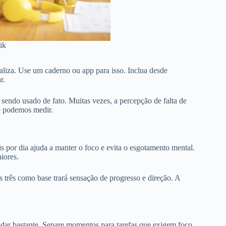
ik
ealiza. Use um caderno ou app para isso. Inclua desde
r.
sendo usado de fato. Muitas vezes, a percepção de falta de
e podemos medir.
is por dia ajuda a manter o foco e evita o esgotamento mental.
iores.
 três como base trará sensação de progresso e direção. A
judar bastante. Separe momentos para tarefas que exigem foco