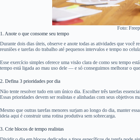
Foto: Freep
1. Anote o que consome seu tempo
Durante dois dias úteis, observe e anote todas as atividades que você r
reuniões e tarefas do trabalho até pequenos intervalos e tempo no celula
Esse exercício simples oferece uma visão clara de como seu tempo está 
tempo está ligada ao mau uso dele — e só conseguimos melhorar o qu
2. Defina 3 prioridades por dia
Não tente resolver tudo em um único dia. Escolher três tarefas essencia
Essas prioridades devem ser realistas e alinhadas com seus objetivos ma
Mesmo que outras tarefas menores surjam ao longo do dia, manter essas
ideia aqui é construir uma rotina produtiva sem sobrecarga.
3. Crie blocos de tempo realistas
Dividir o dia em blocos dedicados a tipos específicos de tarefa pode a