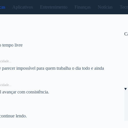
cas
Aplicativos
Entretenimento
Finanças
Notícias
Tecn
C
 tempo livre
cidade...
arecer impossível para quem trabalha o dia todo e ainda
cidade...
 avançar com consistência.
continue lendo.