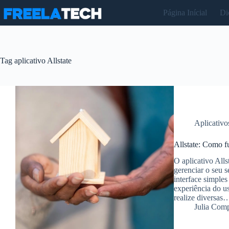
Pular
Página Inícial
Di
para
o
conteúdo
Tag
aplicativo Allstate
Aplicativo
Allstate: Como fu
O aplicativo Alls
gerenciar o seu 
interface simples
experiência do u
realize diversas
Julia Com