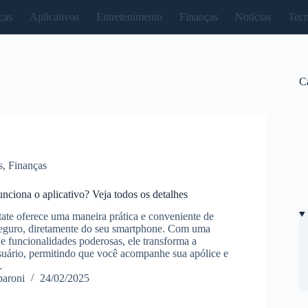
cas
Aplicativos
Entretenimento
Finanças
Notícias
Tecn
C
s
,
Finanças
nciona o aplicativo? Veja todos os detalhes
tate oferece uma maneira prática e conveniente de
seguro, diretamente do seu smartphone. Com uma
 e funcionalidades poderosas, ele transforma a
suário, permitindo que você acompanhe sua apólice e
…
paroni
24/02/2025