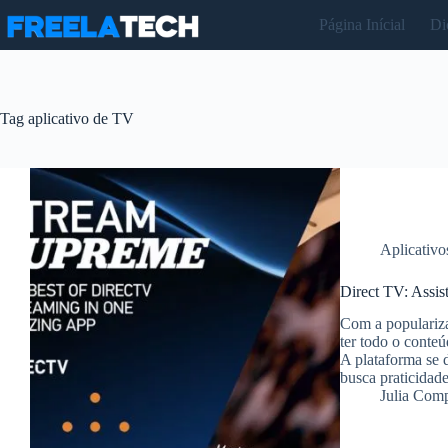
Pular
Página Inícial
Di
para
o
conteúdo
Tag
aplicativo de TV
Aplicativo
Direct TV: Assist
Com a populariza
ter todo o conte
A plataforma se 
busca praticida
Julia Com