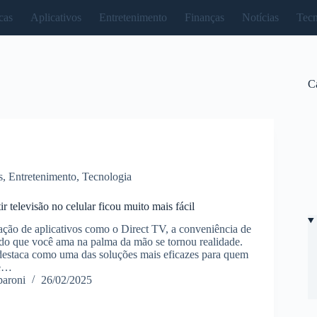
cas
Aplicativos
Entretenimento
Finanças
Notícias
Tecn
C
s
,
Entretenimento
,
Tecnologia
ir televisão no celular ficou muito mais fácil
ção de aplicativos como o Direct TV, a conveniência de
údo que você ama na palma da mão se tornou realidade.
destaca como uma das soluções mais eficazes para quem
de…
paroni
26/02/2025