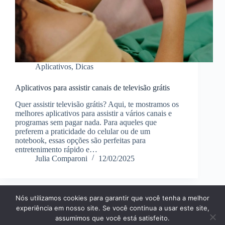
Aplicativos
,
Dicas
Aplicativos para assistir canais de televisão grátis
Quer assistir televisão grátis? Aqui, te mostramos os
melhores aplicativos para assistir a vários canais e
programas sem pagar nada. Para aqueles que
preferem a praticidade do celular ou de um
notebook, essas opções são perfeitas para
entretenimento rápido e…
Julia Comparoni
12/02/2025
Nós utilizamos cookies para garantir que você tenha a melhor
Página Inícial
Dicas
Aplicativos
experiência em nosso site. Se você continua a usar este site,
Entretenimento
Finanças
Notícias
Tecnologia
assumimos que você está satisfeito.