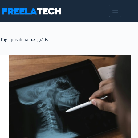
Pular
para
o
conteúdo
Tag
apps de raio-x grátis