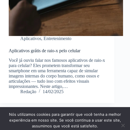
Aplicativos
,
Entretenimento
Aplicativos grátis de raio-x pelo celular
Você já ouviu falar nos famosos aplicativos de raio-x
para celular? Eles prometem transformar seu
smartphone em uma ferramenta capaz de simular
imagens internas do corpo humano, como ossos e
articulações — tudo isso com efeitos visuais
impressionantes. Neste artigo,…
Redação
14/02/2025
Nós utilizamos cookies para garantir que você tenha a melhor
Página Inícial
Dicas
Aplicativos
experiência em nosso site. Se você continua a usar este site,
Entretenimento
Finanças
Notícias
Tecnologia
assumimos que você está satisfeito.