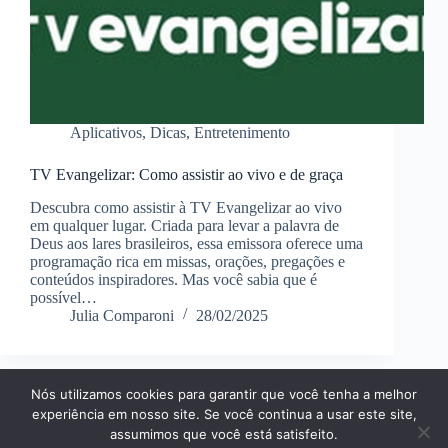
Aplicativos
,
Dicas
,
Entretenimento
TV Evangelizar: Como assistir ao vivo e de graça
Descubra como assistir à TV Evangelizar ao vivo
em qualquer lugar. Criada para levar a palavra de
Deus aos lares brasileiros, essa emissora oferece uma
programação rica em missas, orações, pregações e
conteúdos inspiradores. Mas você sabia que é
possível…
Julia Comparoni
28/02/2025
Nós utilizamos cookies para garantir que você tenha a melhor
Página Inícial
Dicas
Aplicativos
experiência em nosso site. Se você continua a usar este site,
Entretenimento
Finanças
Notícias
Tecnologia
assumimos que você está satisfeito.