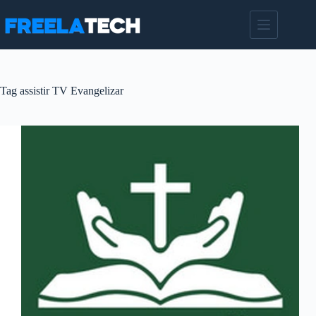
Pular
para
o
conteúdo
Tag
assistir TV Evangelizar