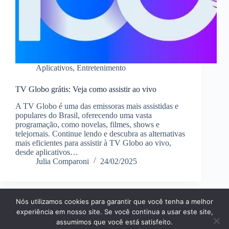
Aplicativos
,
Entretenimento
TV Globo grátis: Veja como assistir ao vivo
A TV Globo é uma das emissoras mais assistidas e
populares do Brasil, oferecendo uma vasta
programação, como novelas, filmes, shows e
telejornais. Continue lendo e descubra as alternativas
mais eficientes para assistir à TV Globo ao vivo,
desde aplicativos…
Julia Comparoni
24/02/2025
Nós utilizamos cookies para garantir que você tenha a melhor
Página Inícial
Dicas
Aplicativos
experiência em nosso site. Se você continua a usar este site,
Entretenimento
Finanças
Notícias
Tecnologia
assumimos que você está satisfeito.