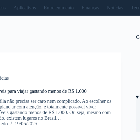
cas
Aplicativos
Entretenimento
Finanças
Notícias
Tecn
C
ícias
íveis para viajar gastando menos de R$ 1.000
ília não precisa ser caro nem complicado. Ao escolher os
 planejar com atenção, é totalmente possível viver
ríveis gastando menos de R$ 1.000. Ou seja, mesmo com
do, existem lugares no Brasil…
vedo
19/05/2025