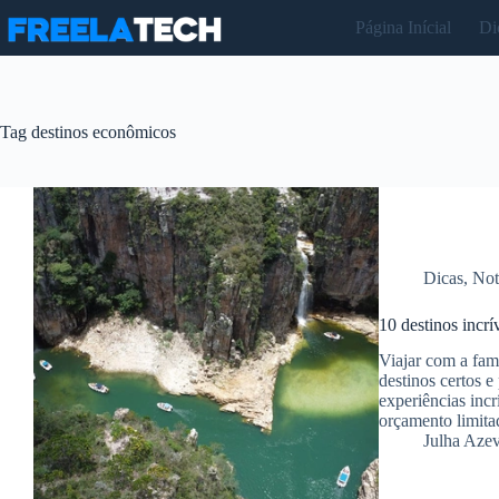
Pular
Página Inícial
Di
para
o
conteúdo
Tag
destinos econômicos
Dicas
,
Not
10 destinos incr
Viajar com a fam
destinos certos e
experiências inc
orçamento limita
Julha Aze