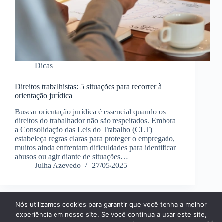
Dicas
Direitos trabalhistas: 5 situações para recorrer à
orientação jurídica
Buscar orientação jurídica é essencial quando os
direitos do trabalhador não são respeitados. Embora
a Consolidação das Leis do Trabalho (CLT)
estabeleça regras claras para proteger o empregado,
muitos ainda enfrentam dificuldades para identificar
abusos ou agir diante de situações…
Julha Azevedo
27/05/2025
Nós utilizamos cookies para garantir que você tenha a melhor
Página Inícial
Dicas
Aplicativos
experiência em nosso site. Se você continua a usar este site,