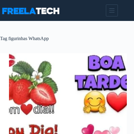
Pular
para
o
conteúdo
Tag
figurinhas WhatsApp