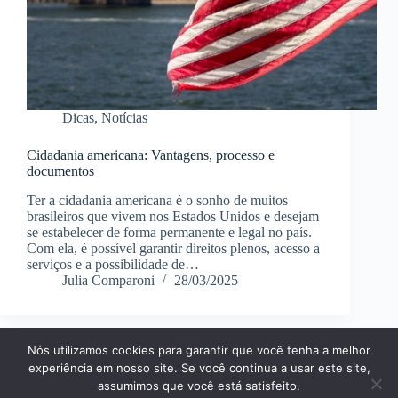
Dicas
,
Notícias
Cidadania americana: Vantagens, processo e
documentos
Ter a cidadania americana é o sonho de muitos
brasileiros que vivem nos Estados Unidos e desejam
se estabelecer de forma permanente e legal no país.
Com ela, é possível garantir direitos plenos, acesso a
serviços e a possibilidade de…
Julia Comparoni
28/03/2025
Nós utilizamos cookies para garantir que você tenha a melhor
Página Inícial
Dicas
Aplicativos
experiência em nosso site. Se você continua a usar este site,
Entretenimento
Finanças
Notícias
Tecnologia
assumimos que você está satisfeito.