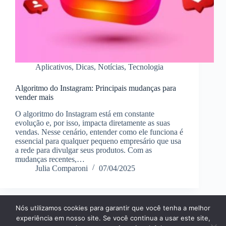
Aplicativos
,
Dicas
,
Notícias
,
Tecnologia
Algoritmo do Instagram: Principais mudanças para
vender mais
O algoritmo do Instagram está em constante
evolução e, por isso, impacta diretamente as suas
vendas. Nesse cenário, entender como ele funciona é
essencial para qualquer pequeno empresário que usa
a rede para divulgar seus produtos. Com as
mudanças recentes,…
Julia Comparoni
07/04/2025
Nós utilizamos cookies para garantir que você tenha a melhor
Página Inícial
Dicas
Aplicativos
experiência em nosso site. Se você continua a usar este site,