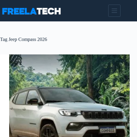
Pular
para
o
conteúdo
Tag
Jeep Compass 2026