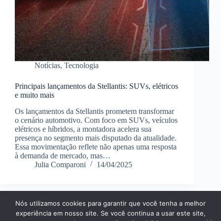
Notícias
,
Tecnologia
Principais lançamentos da Stellantis: SUVs, elétricos
e muito mais
Os lançamentos da Stellantis prometem transformar
o cenário automotivo. Com foco em SUVs, veículos
elétricos e híbridos, a montadora acelera sua
presença no segmento mais disputado da atualidade.
Essa movimentação reflete não apenas uma resposta
à demanda de mercado, mas…
Julia Comparoni
14/04/2025
Nós utilizamos cookies para garantir que você tenha a melhor
Página Inícial
Dicas
Aplicativos
experiência em nosso site. Se você continua a usar este site,