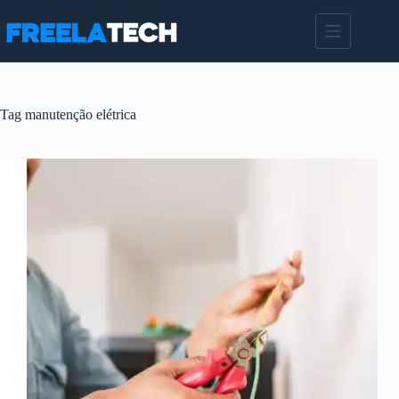
Pular
para
o
conteúdo
Tag
manutenção elétrica