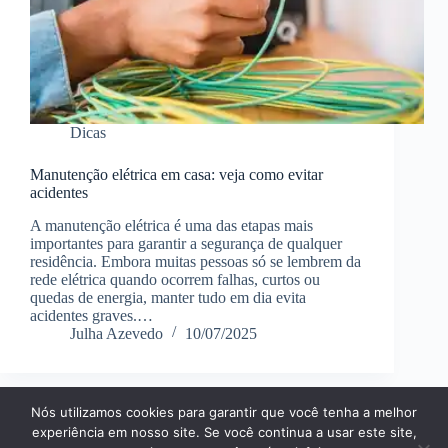
Dicas
Manutenção elétrica em casa: veja como evitar
acidentes
A manutenção elétrica é uma das etapas mais
importantes para garantir a segurança de qualquer
residência. Embora muitas pessoas só se lembrem da
rede elétrica quando ocorrem falhas, curtos ou
quedas de energia, manter tudo em dia evita
acidentes graves.…
Julha Azevedo
10/07/2025
Nós utilizamos cookies para garantir que você tenha a melhor
Página Inícial
Dicas
Aplicativos
experiência em nosso site. Se você continua a usar este site,