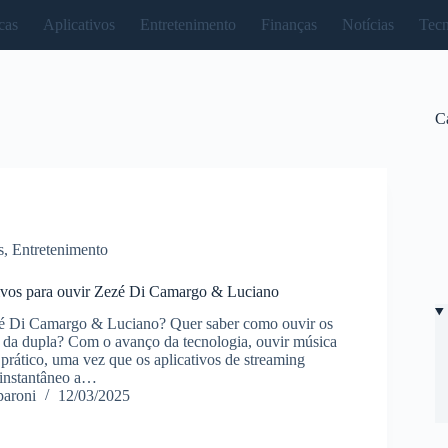
cas
Aplicativos
Entretenimento
Finanças
Notícias
Tecn
C
s
,
Entretenimento
tivos para ouvir Zezé Di Camargo & Luciano
zé Di Camargo & Luciano? Quer saber como ouvir os
 da dupla? Com o avanço da tecnologia, ouvir música
prático, uma vez que os aplicativos de streaming
 instantâneo a…
paroni
12/03/2025