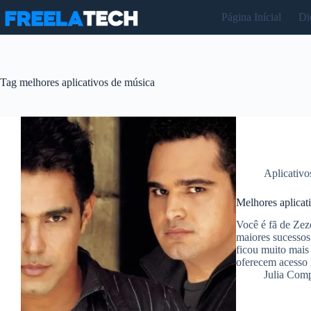
Pular
Página Inícial
Di
para
o
conteúdo
Tag
melhores aplicativos de música
Aplicativo
Melhores aplica
Você é fã de Ze
maiores sucessos
ficou muito mais 
oferecem acesso
Julia Com