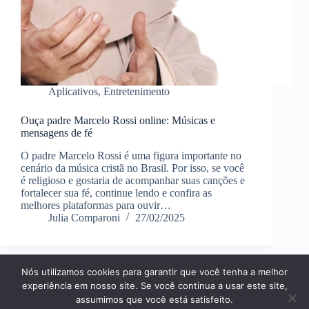
Aplicativos
,
Entretenimento
Ouça padre Marcelo Rossi online: Músicas e
mensagens de fé
O padre Marcelo Rossi é uma figura importante no
cenário da música cristã no Brasil. Por isso, se você
é religioso e gostaria de acompanhar suas canções e
fortalecer sua fé, continue lendo e confira as
melhores plataformas para ouvir…
Julia Comparoni
27/02/2025
Nós utilizamos cookies para garantir que você tenha a melhor
Página Inícial
Dicas
Aplicativos
experiência em nosso site. Se você continua a usar este site,
Entretenimento
Finanças
Notícias
Tecnologia
assumimos que você está satisfeito.