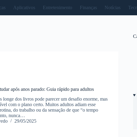
cas
Aplicativos
Entretenimento
Finanças
Notícias
Tecn
C
tudar após anos parado: Guia rápido para adultos
s longe dos livros pode parecer um desafio enorme, mas
sível com o plano certo. Muitos adultos adiam esse
 rotina, do trabalho ou da sensação de que “o tempo
anto, nunca…
vedo
29/05/2025