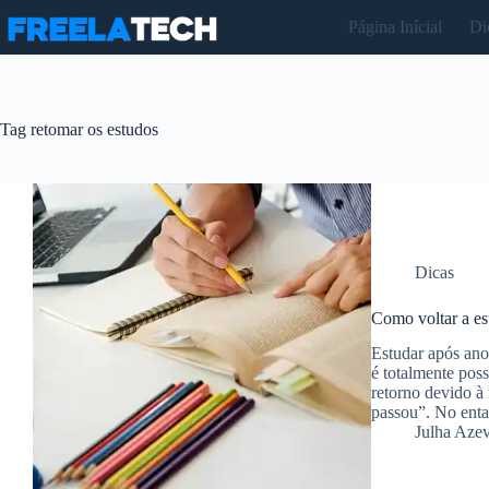
Pular
Página Inícial
Di
para
o
conteúdo
Tag
retomar os estudos
Dicas
Como voltar a es
Estudar após ano
é totalmente pos
retorno devido à
passou”. No ent
Julha Aze