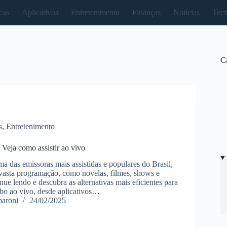
cas
Aplicativos
Entretenimento
Finanças
Notícias
Tecn
C
s
,
Entretenimento
 Veja como assistir ao vivo
 das emissoras mais assistidas e populares do Brasil,
asta programação, como novelas, filmes, shows e
inue lendo e descubra as alternativas mais eficientes para
obo ao vivo, desde aplicativos…
paroni
24/02/2025