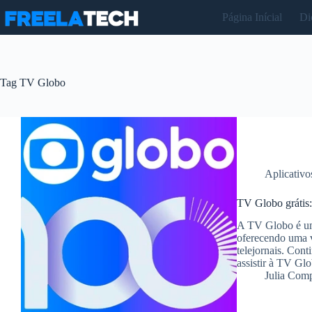
Pular
Página Inícial
Di
para
o
conteúdo
Tag
TV Globo
Aplicativo
TV Globo grátis:
A TV Globo é uma
oferecendo uma v
telejornais. Cont
assistir à TV Gl
Julia Com