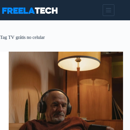
Pular
para
o
conteúdo
Tag
TV grátis no celular