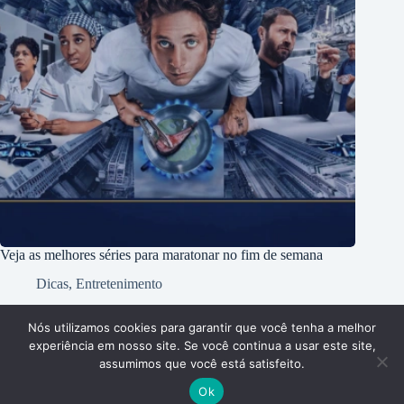
Veja as melhores séries para maratonar no fim de semana
Dicas
,
Entretenimento
Nós utilizamos cookies para garantir que você tenha a melhor
Página Inícial
Dicas
Aplicativos
experiência em nosso site. Se você continua a usar este site,
Entretenimento
Finanças
Notícias
Tecnologia
assumimos que você está satisfeito.
Política Privacidade
Contato
Ok
Freela Tech © 2025. Todos os textos são de propriedade