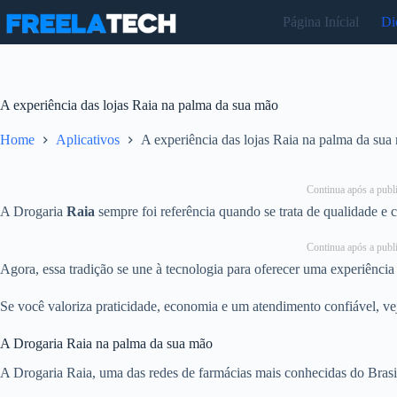
Pular
Página Inícial
Di
para
o
conteúdo
A experiência das lojas Raia na palma da sua mão
Home
Aplicativos
A experiência das lojas Raia na palma da sua
Continua após a publi
A Drogaria
Raia
sempre foi referência quando se trata de qualidade e 
Continua após a publi
Agora, essa tradição se une à tecnologia para oferecer uma experiência a
Se você valoriza praticidade, economia e um atendimento confiável, ve
A Drogaria Raia na palma da sua mão
A Drogaria Raia, uma das redes de farmácias mais conhecidas do Brasil,