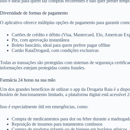
Isso é ideal para quem faz compras recorrentes e não quer perder tem
Diversidade de formas de pagamento
O aplicativo oferece múltiplas opções de pagamento para garantir com
Cartões de crédito e débito (Visa, Mastercard, Elo, American Exp
Pix, com aprovação instantânea
Boleto bancário, ideal para quem prefere pagar offline
Cartão RaiaDrogasil, com condições exclusivas
Todas as transações são protegidas com sistemas de segurança certifica
informações estejam protegidas contra fraudes.
Farmácia 24 horas na sua mão
Um dos grandes benefícios de utilizar o app da Drogaria Raia é a dispon
horário de funcionamento limitado, a plataforma digital está acessível 2
Isso é especialmente útil em emergências, como:
Compra de medicamentos para dor ou febre durante a madrugad
Reposição de insumos para tratamentos contínuos
Compra de produtos infantis ou de higiene em horários atípicos