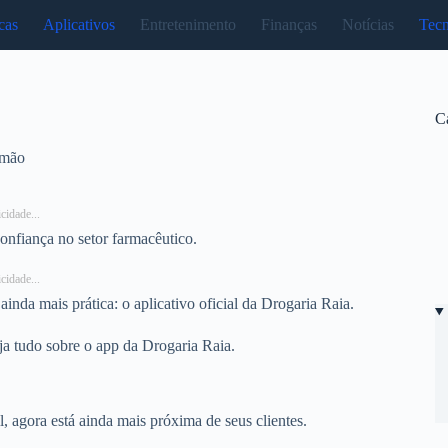
cas
Aplicativos
Entretenimento
Finanças
Notícias
Tecn
C
 mão
cidade...
confiança no setor farmacêutico.
cidade...
inda mais prática: o aplicativo oficial da Drogaria Raia.
ja tudo sobre o app da Drogaria Raia.
 agora está ainda mais próxima de seus clientes.