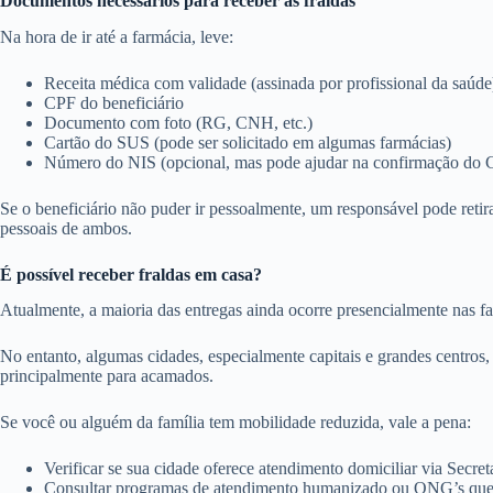
Documentos necessários para receber as fraldas
Na hora de ir até a farmácia, leve:
Receita médica com validade (assinada por profissional da saúde
CPF do beneficiário
Documento com foto (RG, CNH, etc.)
Cartão do SUS (pode ser solicitado em algumas farmácias)
Número do NIS (opcional, mas pode ajudar na confirmação do
Se o beneficiário não puder ir pessoalmente, um responsável pode reti
pessoais de ambos.
É possível receber fraldas em casa?
Atualmente, a maioria das entregas ainda ocorre presencialmente nas f
No entanto, algumas cidades, especialmente capitais e grandes centros,
principalmente para acamados.
Se você ou alguém da família tem mobilidade reduzida, vale a pena:
Verificar se sua cidade oferece atendimento domiciliar via Secre
Consultar programas de atendimento humanizado ou ONG’s que