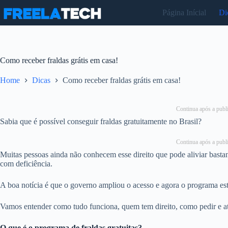
Pular
Página Inícial
Di
para
o
conteúdo
Como receber fraldas grátis em casa!
Home
Dicas
Como receber fraldas grátis em casa!
Continua após a publi
Sabia que é possível conseguir fraldas gratuitamente no Brasil?
Continua após a publi
Muitas pessoas ainda não conhecem esse direito que pode aliviar basta
com deficiência.
A boa notícia é que o governo ampliou o acesso e agora o programa est
Vamos entender como tudo funciona, quem tem direito, como pedir e até 
O que é o programa de fraldas gratuitas?