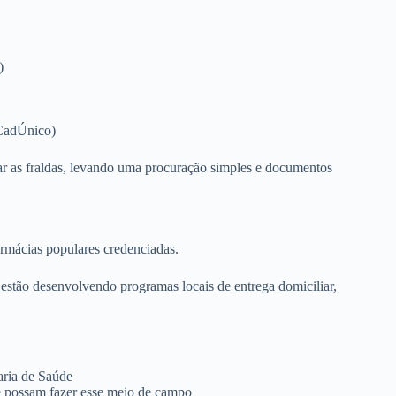
)
 CadÚnico)
rar as fraldas, levando uma procuração simples e documentos
armácias populares credenciadas.
 estão desenvolvendo programas locais de entrega domiciliar,
taria de Saúde
 possam fazer esse meio de campo