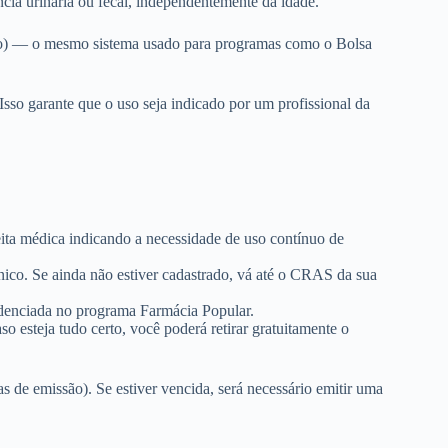
ia urinária ou fecal, independentemente da idade.
ico) — o mesmo sistema usado para programas como o Bolsa
sso garante que o uso seja indicado por um profissional da
eita médica indicando a necessidade de uso contínuo de
nico. Se ainda não estiver cadastrado, vá até o CRAS da sua
denciada no programa Farmácia Popular.
o esteja tudo certo, você poderá retirar gratuitamente o
as de emissão). Se estiver vencida, será necessário emitir uma