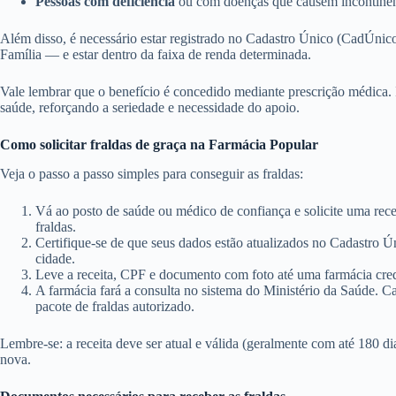
Pessoas com deficiência
ou com doenças que causem incontinênc
Além disso, é necessário estar registrado no Cadastro Único (CadÚn
Família — e estar dentro da faixa de renda determinada.
Vale lembrar que o benefício é concedido mediante prescrição médica. I
saúde, reforçando a seriedade e necessidade do apoio.
Como solicitar fraldas de graça na Farmácia Popular
Veja o passo a passo simples para conseguir as fraldas:
Vá ao posto de saúde ou médico de confiança e solicite uma rec
fraldas.
Certifique-se de que seus dados estão atualizados no Cadastro Ú
cidade.
Leve a receita, CPF e documento com foto até uma farmácia cre
A farmácia fará a consulta no sistema do Ministério da Saúde. Cas
pacote de fraldas autorizado.
Lembre-se: a receita deve ser atual e válida (geralmente com até 180 di
nova.