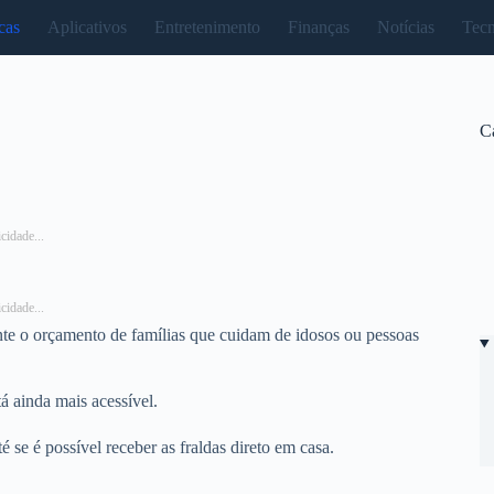
cas
Aplicativos
Entretenimento
Finanças
Notícias
Tecn
C
cidade...
cidade...
nte o orçamento de famílias que cuidam de idosos ou pessoas
á ainda mais acessível.
se é possível receber as fraldas direto em casa.