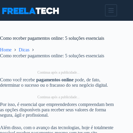
Pular
para
o
conteúdo
Como receber pagamentos online: 5 soluções essenciais
Home
Dicas
Como receber pagamentos online: 5 soluções essenciais
Continua após a publicidade...
Como você recebe
pagamentos online
pode, de fato,
determinar o sucesso ou o fracasso do seu negócio digital.
Continua após a publicidade...
Por isso, é essencial que empreendedores compreendam bem
as opções disponíveis para receber seus valores de forma
segura, ágil e profissional.
Além disso, com o avanço das tecnologias, hoje é totalmente
possível receber pagamentos mesmo sem ter um site.