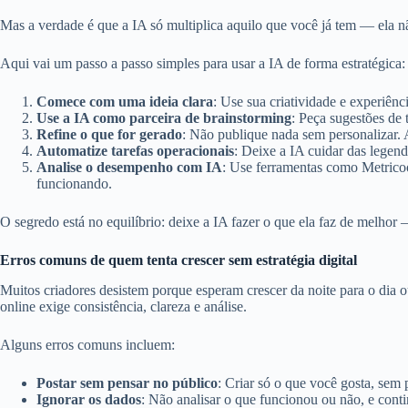
Mas a verdade é que a IA só multiplica aquilo que você já tem — ela n
Aqui vai um passo a passo simples para usar a IA de forma estratégica:
Comece com uma ideia clara
: Use sua criatividade e experiênc
Use a IA como parceira de brainstorming
: Peça sugestões de 
Refine o que for gerado
: Não publique nada sem personalizar. Ad
Automatize tarefas operacionais
: Deixe a IA cuidar das legend
Analise o desempenho com IA
: Use ferramentas como Metricoo
funcionando.
O segredo está no equilíbrio: deixe a IA fazer o que ela faz de melho
Erros comuns de quem tenta crescer sem estratégia digital
Muitos criadores desistem porque esperam crescer da noite para o dia
online exige consistência, clareza e análise.
Alguns erros comuns incluem:
Postar sem pensar no público
: Criar só o que você gosta, sem
Ignorar os dados
: Não analisar o que funcionou ou não, e cont