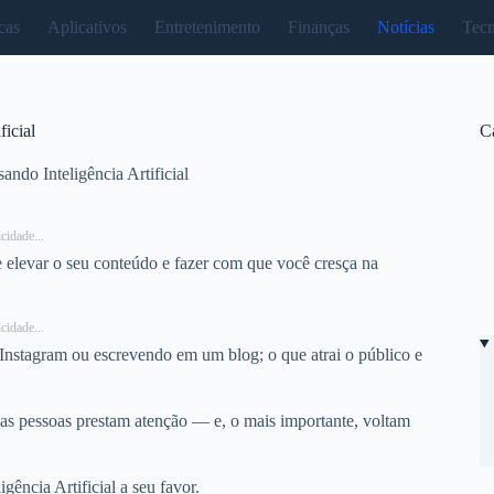
cas
Aplicativos
Entretenimento
Finanças
Notícias
Tecn
ficial
C
ando Inteligência Artificial
cidade...
de elevar o seu conteúdo e fazer com que você cresça na
cidade...
Instagram ou escrevendo em um blog; o que atrai o público e
, as pessoas prestam atenção — e, o mais importante, voltam
ência Artificial a seu favor.