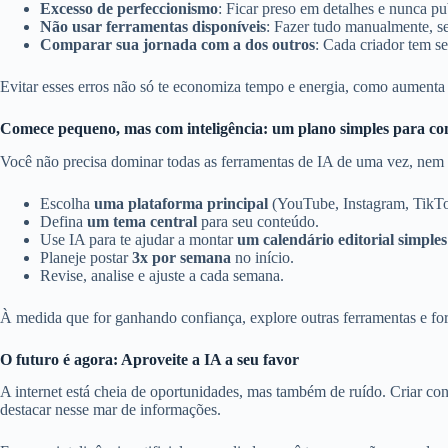
Excesso de perfeccionismo
: Ficar preso em detalhes e nunca pu
Não usar ferramentas disponíveis
: Fazer tudo manualmente, s
Comparar sua jornada com a dos outros
: Cada criador tem s
Evitar esses erros não só te economiza tempo e energia, como aumenta 
Comece pequeno, mas com inteligência: um plano simples para co
Você não precisa dominar todas as ferramentas de IA de uma vez, nem
Escolha
uma plataforma principal
(YouTube, Instagram, TikTo
Defina
um tema central
para seu conteúdo.
Use IA para te ajudar a montar
um calendário editorial simples
Planeje postar
3x por semana
no início.
Revise, analise e ajuste a cada semana.
À medida que for ganhando confiança, explore outras ferramentas e for
O futuro é agora: Aproveite a IA a seu favor
A internet está cheia de oportunidades, mas também de ruído. Criar cont
destacar nesse mar de informações.