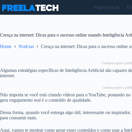
Pular
Página Inícial
Di
para
o
conteúdo
Cresça na internet: Dicas para o sucesso online usando Inteligência Arti
Home
Notícias
Cresça na internet: Dicas para o sucesso online us
Continua após a publi
Algumas estratégias específicas de Inteligência Artificial são capazes 
internet.
Continua após a publi
Não importa se você está criando vídeos para o YouTube, postando no 
gera engajamento real é o conteúdo de qualidade.
Dessa forma, quando você entrega algo útil, interessante ou inspirador
para consumir mais.
Aqui, vamos te mostrar como gerar esses conteúdos e como usar a Intelig