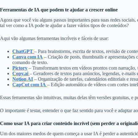
Ferramentas de IA que podem te ajudar a crescer online
Agora que você viu alguns passos importantes para suas redes sociais,
tal ver como a IA pode te ajudar a fazer vários tipos de conteúdos?
Aqui vão algumas ferramentas incríveis e fáceis de usar:
ChatGPT
– Para brainstorms, escrita de textos, revisão de conte
Canva com IA
– Criação de posts, thumbnails e apresentações 
comando de texto.
Pictory
– Transformam textos em vídeos prontos com narração, t
Copy.ai
– Geradores de textos para anúncios, legendas, e-mails 
Notion AI
– Organização de tarefas, calendários editoriais e resu
CapCut com IA
– Edição automática de vídeos com cortes inteli
Essas ferramentas são intuitivas, muitas delas têm versões gratuitas, e 
O importante é testar, entender o que faz sentido para você e adaptar ao 
Como usar IA para criar conteúdo incrível (sem perder a original
Um dos maiores medos de quem começa a usar IA é perder a autentici