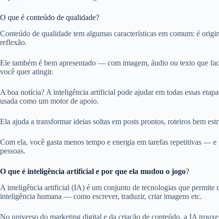
O que é conteúdo de qualidade?
Conteúdo de qualidade tem algumas características em comum: é origi
reflexão.
Ele também é bem apresentado — com imagem, áudio ou texto que facil
você quer atingir.
A boa notícia? A inteligência artificial pode ajudar em todas essas etapa
usada como um motor de apoio.
Ela ajuda a transformar ideias soltas em posts prontos, roteiros bem estr
Com ela, você gasta menos tempo e energia em tarefas repetitivas — e 
pessoas.
O que é inteligência artificial e por que ela mudou o jogo
?
A inteligência artificial (IA) é um conjunto de tecnologias que permi
inteligência humana — como escrever, traduzir, criar imagens etc.
No universo do marketing digital e da criação de conteúdo, a IA trouxe