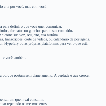
ão cria por você, mas com você.
ia para definir o que você quer comunicar.
títulos, formatos ou ganchos para o seu conteúdo.
icione sua voz, seu jeito, sua história.
as, transcrições, corte de vídeos, ou calendário de postagens.
l, Hypefury ou as próprias plataformas para ver o que está
r — e você também.
 ou porque postam sem planejamento. A verdade é que crescer
 pensar em quem vai consumir.
inuar repetindo os mesmos erros.