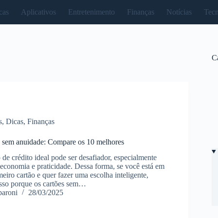
cas
Aplicativos
Entretenimento
Finanças
Notícias
Tecn
C
s
,
Dicas
,
Finanças
o sem anuidade: Compare os 10 melhores
 de crédito ideal pode ser desafiador, especialmente
economia e praticidade. Dessa forma, se você está em
eiro cartão e quer fazer uma escolha inteligente,
Isso porque os cartões sem…
paroni
28/03/2025