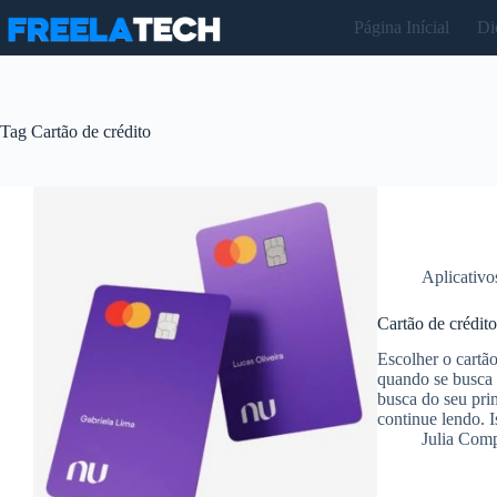
Pular
Página Inícial
Di
para
o
conteúdo
Tag
Cartão de crédito
Aplicativo
Cartão de crédit
Escolher o cartão
quando se busca 
busca do seu prim
continue lendo. 
Julia Com