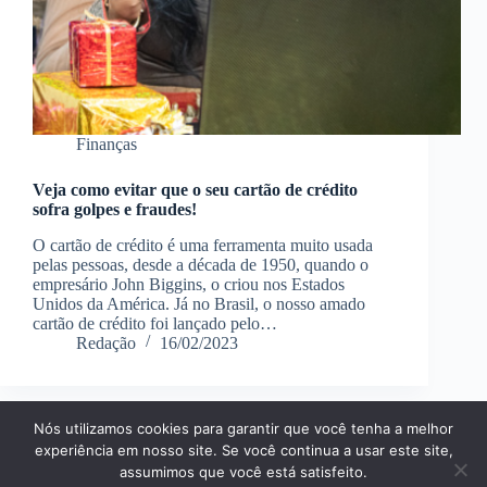
Finanças
Veja como evitar que o seu cartão de crédito
sofra golpes e fraudes!
O cartão de crédito é uma ferramenta muito usada
pelas pessoas, desde a década de 1950, quando o
empresário John Biggins, o criou nos Estados
Unidos da América. Já no Brasil, o nosso amado
cartão de crédito foi lançado pelo…
Redação
16/02/2023
Nós utilizamos cookies para garantir que você tenha a melhor
Página Inícial
Dicas
Aplicativos
experiência em nosso site. Se você continua a usar este site,
Entretenimento
Finanças
Notícias
Tecnologia
assumimos que você está satisfeito.