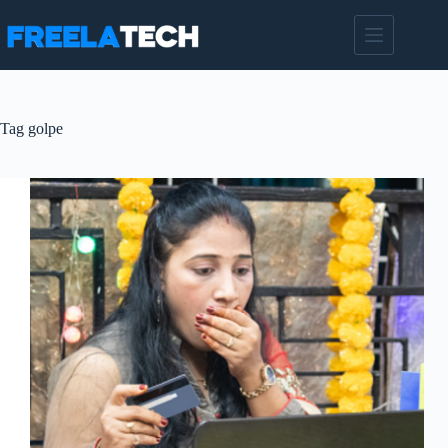
Pular
para
o
conteúdo
Tag
golpe