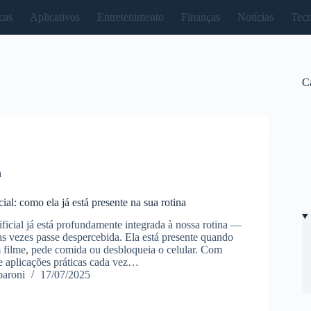
cas
Aplicativos
Entretenimento
Finanças
Notícias
Tecn
C
a
icial: como ela já está presente na sua rotina
tificial já está profundamente integrada à nossa rotina —
 vezes passe despercebida. Ela está presente quando
m filme, pede comida ou desbloqueia o celular. Com
e aplicações práticas cada vez…
paroni
17/07/2025