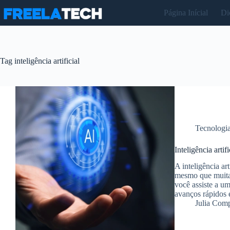
Pular
Página Inícial
Di
para
o
conteúdo
Tag
inteligência artificial
Tecnologi
Inteligência artif
A inteligência ar
mesmo que muitas
você assiste a u
avanços rápidos 
Julia Com