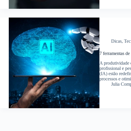
Dicas
,
Tec
7 ferramentas de
A produtividade é
profissional e pe
(IA) estão redef
processos e otim
Julia Com