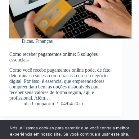
Dicas
,
Finanças
Como receber pagamentos online: 5 soluções
essenciais
Como você recebe pagamentos online pode, de fato,
determinar o sucesso ou o fracasso do seu negócio
digital. Por isso, é essencial que empreendedores
compreendam bem as opções disponíveis para
receber seus valores de forma segura, ágil e
profissional. Além…
Julia Comparoni
04/04/2025
Nós utilizamos cookies para garantir que você tenha a melhor
Página Inícial
Dicas
Aplicativos
experiência em nosso site. Se você continua a usar este site,