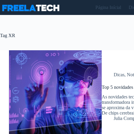
Pular
Página Inícial
Di
para
o
conteúdo
Tag
XR
Dicas
,
Not
Top 5 novidades
As novidades te
transformadora in
se aproxima da v
De chips cerebra
Julia Com