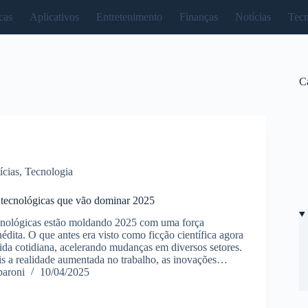
cas
Aplicativos
Entretenimento
Finanças
Notícias
Tecn
C
ícias
,
Tecnologia
 tecnológicas que vão dominar 2025
cnológicas estão moldando 2025 com uma força
édita. O que antes era visto como ficção científica agora
ida cotidiana, acelerando mudanças em diversos setores.
is a realidade aumentada no trabalho, as inovações…
paroni
10/04/2025