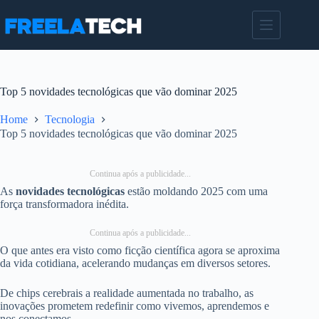
Pular
para
o
conteúdo
Top 5 novidades tecnológicas que vão dominar 2025
Home
Tecnologia
Top 5 novidades tecnológicas que vão dominar 2025
Continua após a publicidade...
As
novidades tecnológicas
estão moldando 2025 com uma
força transformadora inédita.
Continua após a publicidade...
O que antes era visto como ficção científica agora se aproxima
da vida cotidiana, acelerando mudanças em diversos setores.
De chips cerebrais a realidade aumentada no trabalho, as
inovações prometem redefinir como vivemos, aprendemos e
nos conectamos.