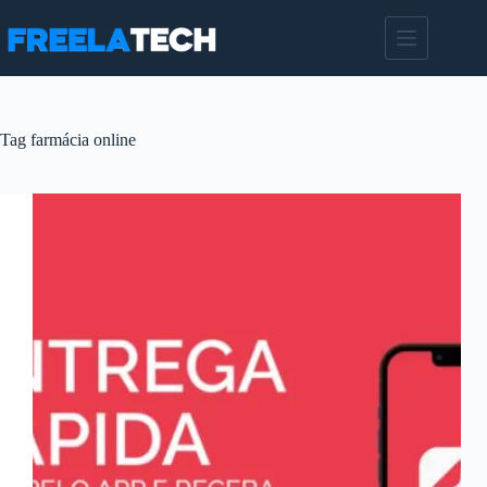
Pular
para
o
conteúdo
Tag
farmácia online