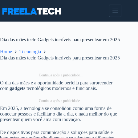
Pular
para
o
conteúdo
Dia das mães tech: Gadgets incríveis para presentear em 2025
Home
Tecnologia
Dia das mães tech: Gadgets incríveis para presentear em 2025
Continua após a publicidade...
O dia das mães é a oportunidade perfeita para surpreender
com
gadgets
tecnológicos modernos e funcionais.
Continua após a publicidade...
Em 2025, a tecnologia se consolidou como uma forma de
conectar pessoas e facilitar o dia a dia, e nada melhor do que
presentear quem você ama com inovação.
De dispositivos para comunicação a soluções para saúde e
bem-estar, as opções são diversas e se adaptam a diferentes