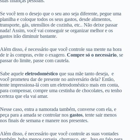
suas finanças pessoais.
Se você tem o desejo que o seu ano seja diferente, pegue uma
planilha e coloque todos os seus gastos, desde alimentos,
transporte, gás, utensílios de cozinha, etc.. Não deixe passar
nada! Assim, você vai conseguir se organizar melhor e os
gastos irão diminuir bastante.
Além disso, é necessário que você controle sua mente na hora
de ir às compras, evite o exagero.
Compre só o necessário
, se
passar do limite, passe com cautela.
Sabe aquele
eletrodoméstico
que sua mãe tanto deseja, e
você prometeu dar de presente no aniversário dela? Então,
tente impressiona-lá com um eletrodoméstico mais em conta,
para compensar, compre uma cestinha de chocolates, eu tenho
certeza que ela vai amar.
Nesse caso, entra a namorada também, converse com ela, e
peça para a amada se controlar nos
gastos
, tente sair menos
nos finais de semana e manere nos presentes.
Além disso, é necessário que você controle as suas vontades
também, beba menos cerveja, churrasco, etc.. Isso eu falo para