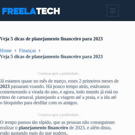
Pular
para
o
conteúdo
Veja 5 dicas de planejamento financeiro para 2023
Home
Finanças
Veja 5 dicas de planejamento financeiro para 2023
Continua após a publicidade...
Já estamos quase no mês de março, esses 2 primeiros meses de
2023
passaram voando. Há pouco tempo atrás, estávamos
comemorando a virada do ano, e agora, todo mundo já está no
ritmo de carnaval, planejando a viagem até a praia, e a ida até
o bloquinho para desfilar com os amigos.
Continua após a publicidade...
O tempo passou tão rápido, que as pessoas não conseguiram
realizar o
planejamento financeiro
de 2023, e além disso,
estão gastando mais do que podem..